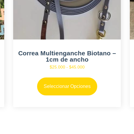
Correa Multienganche Biotano –
1cm de ancho
s: desde $30.000 hasta $54.000
Rango de precios: desde 
$
25.000
-
$
45.000
ucto tiene múltiples variantes. Las opciones se pueden elegir 
Este producto tie
Seleccionar Opciones