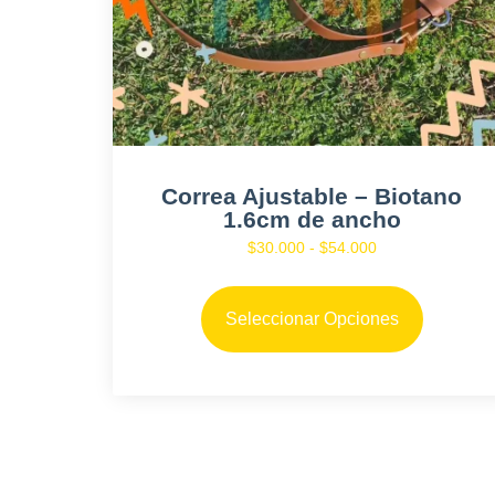
Correa Ajustable – Biotano
1.6cm de ancho
Rango de precio
$
30.000
-
$
54.000
Este prod
Seleccionar Opciones