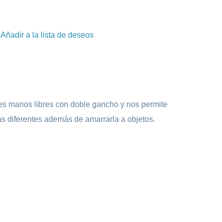
Añadir a la lista de deseos
ngo de precios: desde $31.000 hasta $55.000
s manos libres con doble gancho y nos permite
mas diferentes además de amarrarla a objetos.