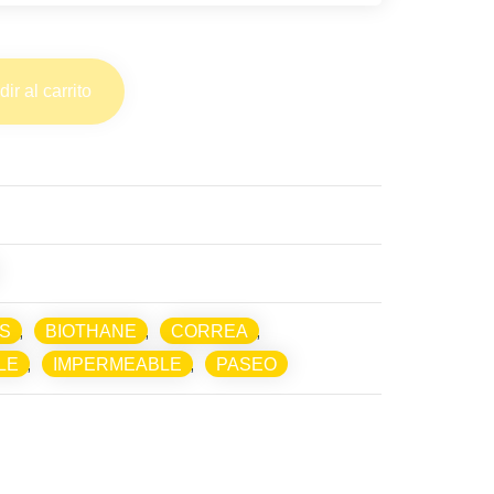
ir al carrito
S
,
BIOTHANE
,
CORREA
,
LE
,
IMPERMEABLE
,
PASEO