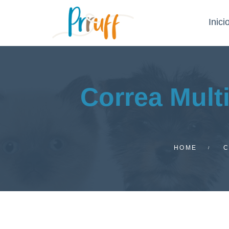
Inici
Correa Mult
HOME
C