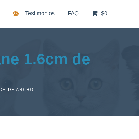
Testimonios
FAQ
$0
ane 1.6cm de
6CM DE ANCHO