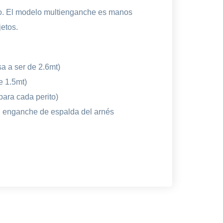
ilo. El modelo multienganche es manos
jetos.
sa a ser de 2.6mt)
e 1.5mt)
para cada perito)
el enganche de espalda del arnés